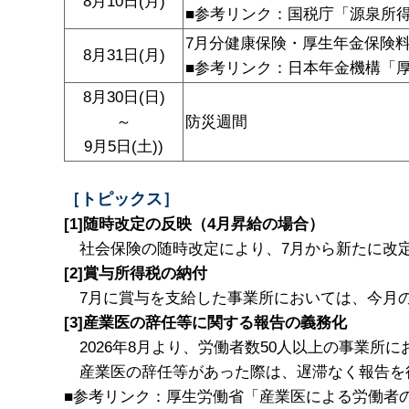
8月10日(月)
■参考リンク：国税庁「
源泉所
7月分健康保険・厚生年金保険
8月31日(月)
■参考リンク：日本年金機構「
8月30日(日)
～
防災週間
9月5日(土))
［トピックス］
[1]随時改定の反映（4月昇給の場合）
社会保険の随時改定により、7月から新たに改定
[2]賞与所得税の納付
7月に賞与を支給した事業所においては、今月の
[3]産業医の辞任等に関する報告の義務化
2026年8月より、労働者数50人以上の事業所
産業医の辞任等があった際は、遅滞なく報告を
■参考リンク：厚生労働省「
産業医による労働者